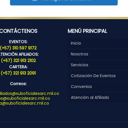
CONTÁCTENOS
MENÚ PRINCIPAL
EVENTOS:
Inicio
(+57) 310 597 9172
Nosotros
TENCIÓN AFILIADOS:
(+57) 321 913 2102
Servicios
CARTERA:
(+57) 321 913 2091
Cotización De Eventos
Correos:
Convenios
liados@suboficialesarc.mil.co
Atención al Afiliado
s@suboficialesarc.mil.co
a@suboficialesarc.mil.co