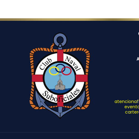
A
atencionafi
evento
carter